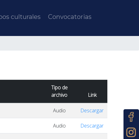
os culturales
Convocatorias
Tipo de
archivo
Link
Audio
Descargar
Audio
Descargar